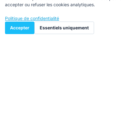
accepter ou refuser les cookies analytiques.
Politique de confidentialité
Accepter
Essentiels uniquement
Rejoignez notre newsletter
Cloud, Cyber, IA : les décryptages essentiels pour garder
une longueur d'avance.
S'abonner