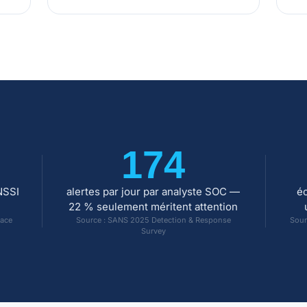
174
NSSI
alertes par jour par analyste SOC —
éc
22 % seulement méritent attention
nace
Source : SANS 2025 Detection & Response
Sour
Survey