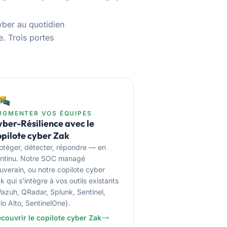
yber au quotidien
. Trois portes
️
UGMENTER VOS ÉQUIPES
yber-Résilience avec le
opilote cyber Zak
otéger, détecter, répondre — en
ntinu. Notre SOC managé
uverain, ou notre copilote cyber
k qui s'intègre à vos outils existants
azuh, QRadar, Splunk, Sentinel,
lo Alto, SentinelOne).
couvrir le copilote cyber Zak