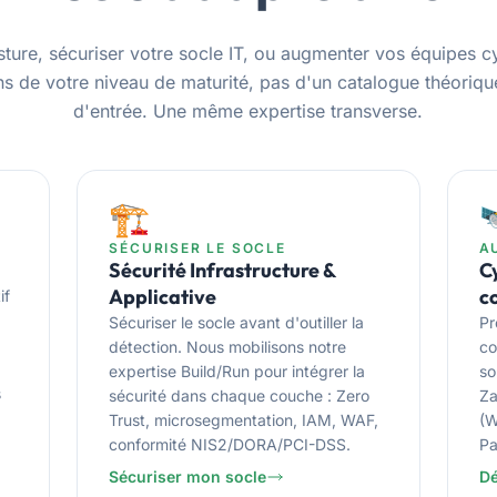
sture, sécuriser votre socle IT, ou augmenter vos équipes c
s de votre niveau de maturité, pas d'un catalogue théorique
d'entrée. Une même expertise transverse.
🏗️

SÉCURISER LE SOCLE
A
Sécurité Infrastructure &
C
Applicative
c
if
Sécuriser le socle avant d'outiller la
Pr
détection. Nous mobilisons notre
co
expertise Build/Run pour intégrer la
so
s
sécurité dans chaque couche : Zero
Za
Trust, microsegmentation, IAM, WAF,
(W
conformité NIS2/DORA/PCI-DSS.
Pa
Sécuriser mon socle
Dé