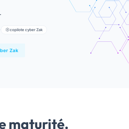
.
·
copilote cyber Zak
yber Zak
e maturité.