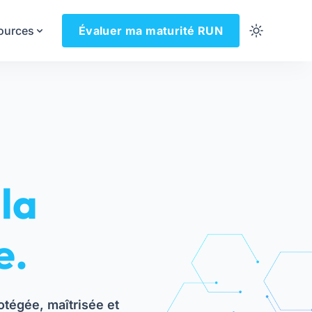
ources
Évaluer ma maturité RUN
 la
e.
otégée, maîtrisée et