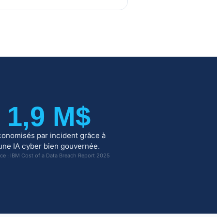
1,9 M$
onomisés par incident grâce à
une IA cyber bien gouvernée.
ce : IBM Cost of a Data Breach Report 2025