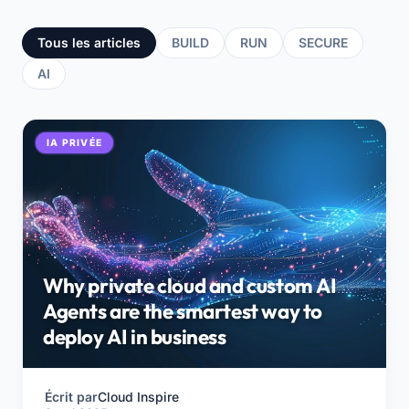
Tous les articles
BUILD
RUN
SECURE
AI
IA PRIVÉE
Why private cloud and custom AI
Agents are the smartest way to
deploy AI in business
Écrit par
Cloud Inspire