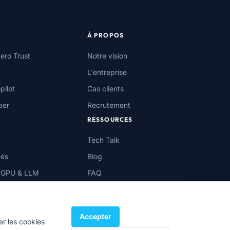
À PROPOS
ero Trust
Notre vision
L'entreprise
pilot
Cas clients
ber
Recrutement
RESSOURCES
Tech Talk
vés
Blog
 GPU & LLM
FAQ
ps
Accepter
er les cookies