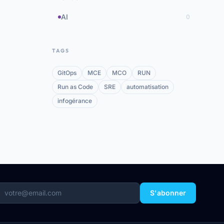
AI
0
TAGS
GitOps
MCE
MCO
RUN
Run as Code
SRE
automatisation
infogérance
S'abonner