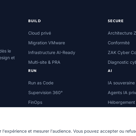
BUILD
SECURE
Cloud privé
Architecture Z
Migration VMware
Conformité
dès le
Infrastructure AI-Ready
ZAK Cyber Co
esign et
Multi-site & PRA
Diagnostic cy
RUN
AI
Run as Code
IA souveraine
Supervision 360°
Agents IA pri
FinOps
Hébergement
Auto-remédiation & SRE
MLOps & AIO
Évaluer ma maturité RUN
er l'expérience et mesurer l'audience. Vous pouvez accepter ou refus