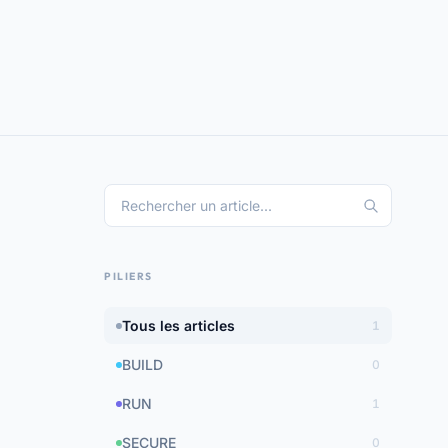
PILIERS
Tous les articles
1
BUILD
0
RUN
1
SECURE
0