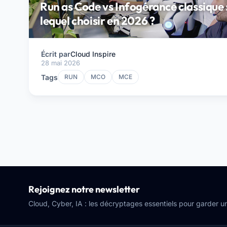
Run as Code vs Infogérance classique 
lequel choisir en 2026 ?
Écrit par
Cloud Inspire
28 mai 2026
Tags
RUN
MCO
MCE
Rejoignez notre newsletter
Cloud, Cyber, IA : les décryptages essentiels pour garder 