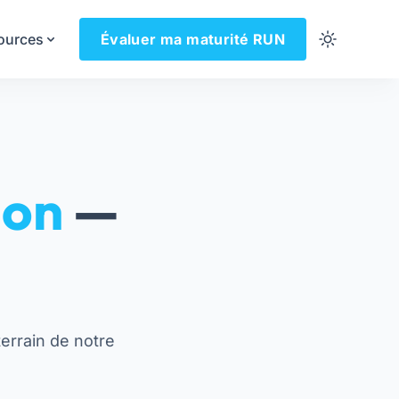
ources
Évaluer ma maturité RUN
ion
—
terrain de notre