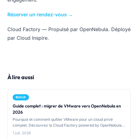
Réserver un rendez-vous →
Cloud Factory — Propulsé par OpenNebula. Déployé
par Cloud Inspire.
À lire aussi
BUILD
Guide complet : migrer de VMware vers OpenNebula en
2026
Pourquoi et comment quitter VMware pour un cloud privé
complet. Découvrez la Cloud Factory powered by OpenNebula :
déploiement en 24h, migration simplifiée, et bien plus que de la
1 juil. 2026
gestion de VM.