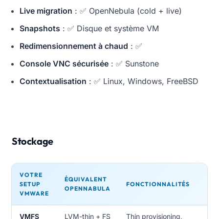
Live migration
: ✅ OpenNebula (cold + live)
Snapshots
: ✅ Disque et système VM
Redimensionnement à chaud
: ✅
Console VNC sécurisée
: ✅ Sunstone
Contextualisation
: ✅ Linux, Windows, FreeBSD
Stockage
VOTRE
ÉQUIVALENT
SETUP
FONCTIONNALITÉS
OPENNABULA
VMWARE
VMFS
LVM-thin + FS
Thin provisioning,