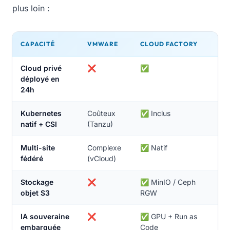
plus loin :
CAPACITÉ
VMWARE
CLOUD FACTORY
Cloud privé
❌
✅
déployé en
24h
Kubernetes
Coûteux
✅ Inclus
natif + CSI
(Tanzu)
Multi-site
Complexe
✅ Natif
fédéré
(vCloud)
Stockage
❌
✅ MinIO / Ceph
objet S3
RGW
IA souveraine
❌
✅ GPU + Run as
embarquée
Code