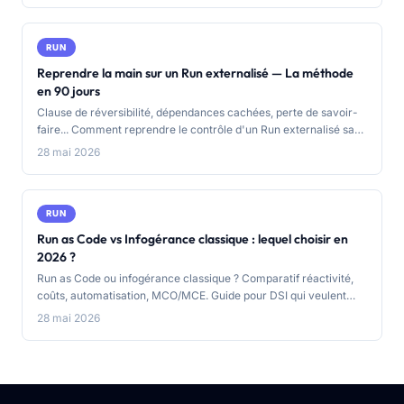
RUN
Reprendre la main sur un Run externalisé — La méthode
en 90 jours
Clause de réversibilité, dépendances cachées, perte de savoir-
faire... Comment reprendre le contrôle d'un Run externalisé sans
rupture brutale ? La méthode en 3 phases.
28 mai 2026
RUN
Run as Code vs Infogérance classique : lequel choisir en
2026 ?
Run as Code ou infogérance classique ? Comparatif réactivité,
coûts, automatisation, MCO/MCE. Guide pour DSI qui veulent
reprendre le contrôle de leur infrastructure.
28 mai 2026