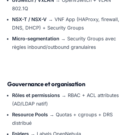
dvSwitch / VxLAN
→ OpenvSwitch + VLAN
802.1Q
NSX-T / NSX-V
→ VNF App (HAProxy, firewall,
DNS, DHCP) + Security Groups
Micro-segmentation
→ Security Groups avec
règles inbound/outbound granulaires
Gouvernance et organisation
Rôles et permissions
→ RBAC + ACL attributes
(AD/LDAP natif)
Resource Pools
→ Quotas + cgroups + DRS
distribué
Folders
→ Labels OpenNebula