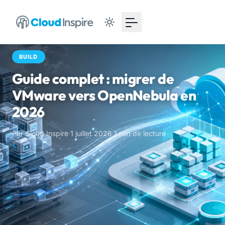
BUILD
Guide complet : migrer de
VMware vers OpenNebula en
2026
Par Cloud Inspire
·
1 juillet 2026
·
1 min de lecture