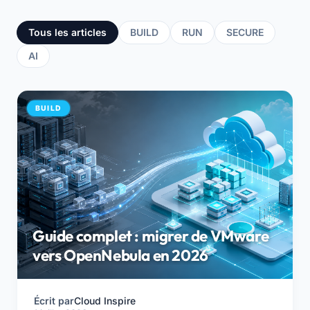
Tous les articles
BUILD
RUN
SECURE
AI
BUILD
Guide complet : migrer de VMware
vers OpenNebula en 2026
Écrit par
Cloud Inspire